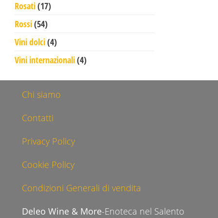
17 prodotti
Rosati
17
54 prodotti
Rossi
54
4 prodotti
Vini dolci
4
4 prodotti
Vini internazionali
4
Chi siamo
Contatti
Privacy Policy
Cookie Policy
Condizioni Generali di vendita
Deleo Wine & More
-Enoteca nel Salento