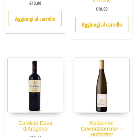
€
10.00
€
10.00
Aggiungi al carrello
Aggiungi al carrello
Candido Duca
Kolbenhof
d’Aragona
Gewürztraminer –
Hofstatter