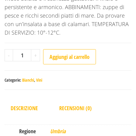
persistente e armonico. ABBINAMENTI: zuppe di
pesce e ricchi secondi piatti di mare. Da provare
con un’insalata a base di calamari. TEMPERATURA
DI SERVIZIO: 10°-12°C.
Conte della Vipera 2019 Castello della Sala quantità
-
+
Aggiungi al carrello
Categorie:
Bianchi
,
Vini
DESCRIZIONE
RECENSIONI (0)
Regione
Umbria