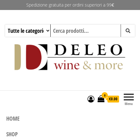
Spedizione gratuita per ordini superiori a 99
€
Deleo Wine & More
0
€0.00
Menu
HOME
SHOP