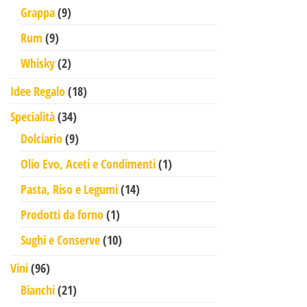
9 prodotti
Grappa
9
9 prodotti
Rum
9
2 prodotti
Whisky
2
18 prodotti
Idee Regalo
18
34 prodotti
Specialità
34
9 prodotti
Dolciario
9
1 prodotto
Olio Evo, Aceti e Condimenti
1
14 prodotti
Pasta, Riso e Legumi
14
1 prodotto
Prodotti da forno
1
10 prodotti
Sughi e Conserve
10
96 prodotti
Vini
96
21 prodotti
Bianchi
21