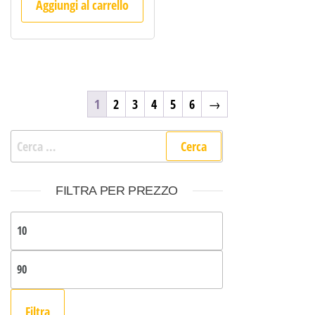
Aggiungi al carrello
1
2
3
4
5
6
→
Ricerca per:
FILTRA PER PREZZO
Prezzo Min
Prezzo Max
Filtra