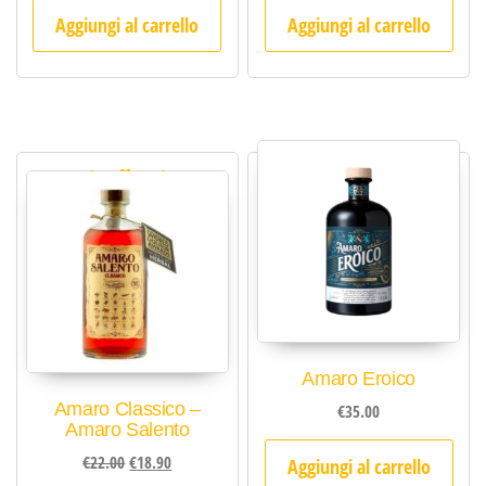
Aggiungi al carrello
Aggiungi al carrello
In offerta!
Amaro Eroico
Amaro Classico –
€
35.00
Amaro Salento
Il prezzo originale era: €22.00.
Il prezzo attuale è: €18.90.
€
22.00
€
18.90
Aggiungi al carrello