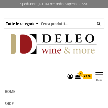
Spedizione gratuita per ordini superiori a 99
€
Deleo Wine & More
0
€0.00
Menu
HOME
SHOP