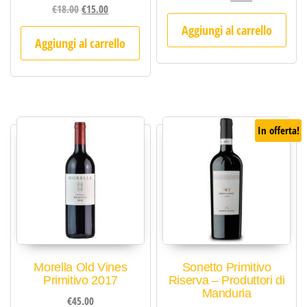
Il prezzo originale era: €18.00.
Il prezzo attuale è: €15.00.
€
18.00
€
15.00
Aggiungi al carrello
Aggiungi al carrello
In offerta!
Morella Old Vines
Sonetto Primitivo
Primitivo 2017
Riserva – Produttori di
Manduria
€
45.00