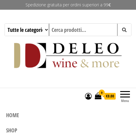
Spedizione gratuita per ordini superiori a 99
€
Deleo Wine & More
0
€0.00
Menu
HOME
SHOP