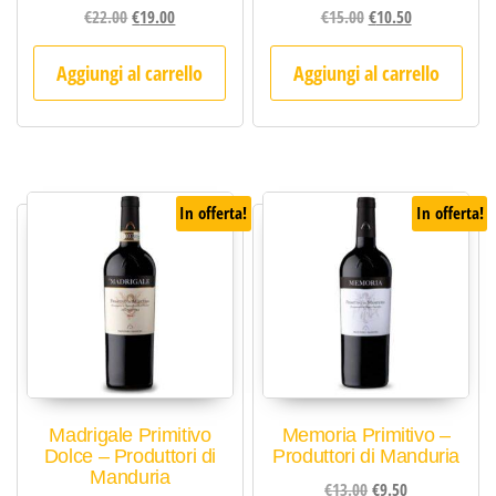
Il prezzo originale era: €22.00.
Il prezzo attuale è: €19.00.
Il prezzo originale 
Il prezzo att
€
22.00
€
19.00
€
15.00
€
10.50
Aggiungi al carrello
Aggiungi al carrello
In offerta!
In offerta!
Madrigale Primitivo
Memoria Primitivo –
Dolce – Produttori di
Produttori di Manduria
Manduria
Il prezzo originale 
Il prezzo attu
€
13.00
€
9.50