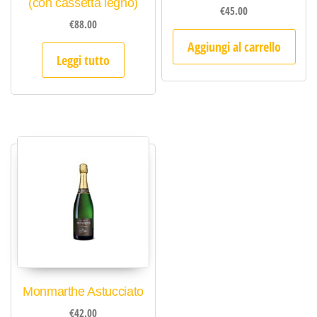
(con cassetta legno)
€
45.00
€
88.00
Aggiungi al carrello
Leggi tutto
Monmarthe Astucciato
€
42.00