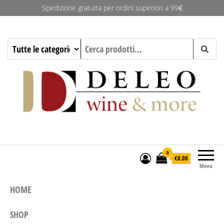
Spedizione gratuita per ordini superiori a 99
€
Deleo Wine & More
0
€0.00
Menu
HOME
SHOP