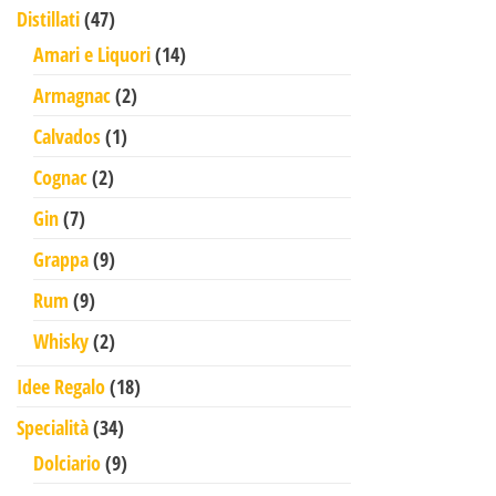
47 prodotti
Distillati
47
14 prodotti
Amari e Liquori
14
2 prodotti
Armagnac
2
1 prodotto
Calvados
1
2 prodotti
Cognac
2
7 prodotti
Gin
7
9 prodotti
Grappa
9
9 prodotti
Rum
9
2 prodotti
Whisky
2
18 prodotti
Idee Regalo
18
34 prodotti
Specialità
34
9 prodotti
Dolciario
9