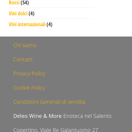
54 prodotti
Rossi
54
4 prodotti
Vini dolci
4
4 prodotti
Vini internazionali
4
Chi siamo
Contatti
Privacy Policy
Cookie Policy
Condizioni Generali di vendita
Deleo Wine & More
-Enoteca nel Salento
Copertino, Viale Re Galantuomo 27