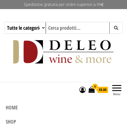
Spedizione gratuita per ordini superiori a 99
€
Deleo Wine & More
0
€0.00
Menu
HOME
SHOP