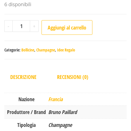
6 disponibili
Bruno Paillard - Millesimato 2013 con confezione quantità
-
+
Aggiungi al carrello
Categorie:
Bollicine
,
Champagne
,
Idee Regalo
DESCRIZIONE
RECENSIONI (0)
Nazione
Francia
Produttore / Brand
Bruno Paillard
Tipologia
Champagne