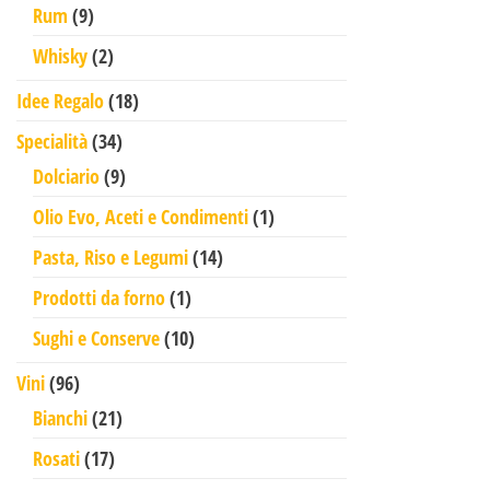
9 prodotti
Rum
9
2 prodotti
Whisky
2
18 prodotti
Idee Regalo
18
34 prodotti
Specialità
34
9 prodotti
Dolciario
9
1 prodotto
Olio Evo, Aceti e Condimenti
1
14 prodotti
Pasta, Riso e Legumi
14
1 prodotto
Prodotti da forno
1
10 prodotti
Sughi e Conserve
10
96 prodotti
Vini
96
21 prodotti
Bianchi
21
17 prodotti
Rosati
17