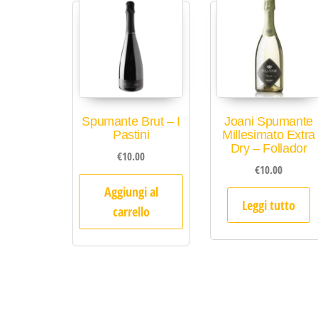
Spumante Brut – I
Joani Spumante
Pastini
Millesimato Extra
Dry – Follador
€
10.00
€
10.00
Aggiungi al
Leggi tutto
carrello