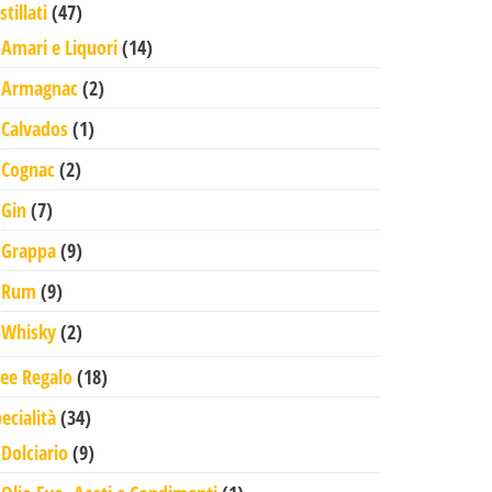
47 prodotti
stillati
47
14 prodotti
Amari e Liquori
14
2 prodotti
Armagnac
2
1 prodotto
Calvados
1
2 prodotti
Cognac
2
7 prodotti
Gin
7
9 prodotti
Grappa
9
9 prodotti
Rum
9
2 prodotti
Whisky
2
18 prodotti
dee Regalo
18
34 prodotti
ecialità
34
9 prodotti
Dolciario
9