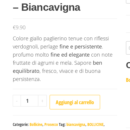
– Biancavigna
€
9.90
Colore giallo paglierino tenue con riflessi
Ri
verdognoli, perlage
fine e persistente
.
profumo molto
fine ed elegante
con note
fruttate di agrumi e mela. Sapore
ben
equilibrato
, fresco, vivace e di buona
persistenza.
Bo
Prosecco D.O.C. Brut - Biancavigna quantità
-
+
Aggiungi al carrello
Categorie:
Bollicine
,
Prosecco
Tag:
biancavigna
,
BOLLICINE
,