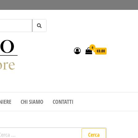
0
€0.00
IERE
CHI SIAMO
CONTATTI
cerca per: