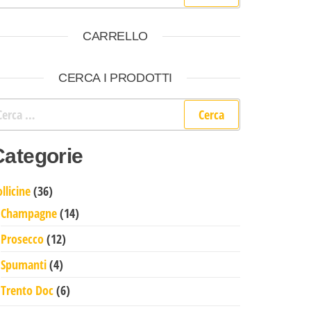
CARRELLO
CERCA I PRODOTTI
cerca per:
Categorie
36 prodotti
llicine
36
14 prodotti
Champagne
14
12 prodotti
Prosecco
12
4 prodotti
Spumanti
4
6 prodotti
Trento Doc
6