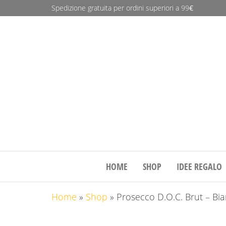
Spedizione gratuita per ordini superiori a 99
€
Deleo
Wine
&
More
HOME
SHOP
IDEE REGALO
Home
»
Shop
»
Prosecco D.O.C. Brut – Bi