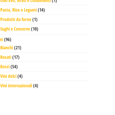
1 prodotto
Olio Evo, Aceti e Condimenti
1
14 prodotti
Pasta, Riso e Legumi
14
1 prodotto
Prodotti da forno
1
10 prodotti
Sughi e Conserve
10
96 prodotti
ni
96
21 prodotti
Bianchi
21
17 prodotti
Rosati
17
54 prodotti
Rossi
54
4 prodotti
Vini dolci
4
4 prodotti
Vini internazionali
4