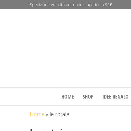
Spedizione gratuita per ordini superiori a 99
€
Deleo
Wine
&
More
HOME
SHOP
IDEE REGALO
Home
»
le rotaie