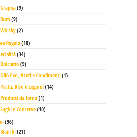
9 prodotti
Grappa
9
9 prodotti
Rum
9
2 prodotti
Whisky
2
18 prodotti
dee Regalo
18
34 prodotti
ecialità
34
9 prodotti
Dolciario
9
1 prodotto
Olio Evo, Aceti e Condimenti
1
14 prodotti
Pasta, Riso e Legumi
14
1 prodotto
Prodotti da forno
1
10 prodotti
Sughi e Conserve
10
96 prodotti
ni
96
21 prodotti
Bianchi
21