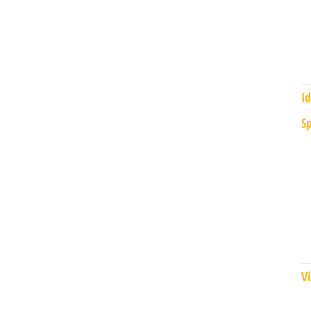
I
Sp
Vi