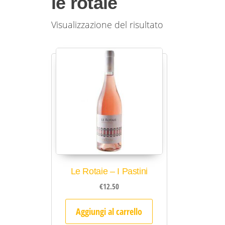
le rotaie
Visualizzazione del risultato
Le Rotaie – I Pastini
€
12.50
Aggiungi al carrello