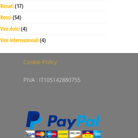
17 prodotti
Rosati
17
54 prodotti
Rossi
54
4 prodotti
Vini dolci
4
4 prodotti
Vini internazionali
4
Cookie Policy
PIVA : IT105142880755