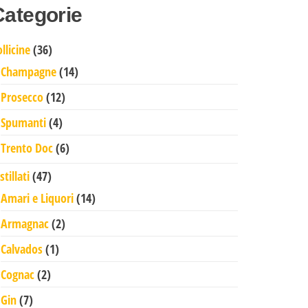
Categorie
36 prodotti
llicine
36
14 prodotti
Champagne
14
12 prodotti
Prosecco
12
4 prodotti
Spumanti
4
6 prodotti
Trento Doc
6
47 prodotti
stillati
47
14 prodotti
Amari e Liquori
14
2 prodotti
Armagnac
2
1 prodotto
Calvados
1
2 prodotti
Cognac
2
7 prodotti
Gin
7