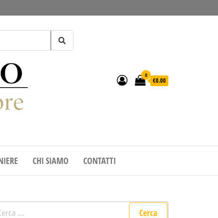
0
€0.00
IERE
CHI SIAMO
CONTATTI
cerca per: