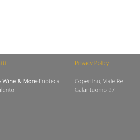
tti
Privacy Policy
o Wine & More
-Enoteca
Copertino, Viale Re
alento
Galantuomo 27