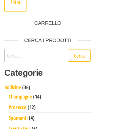
Filtra
CARRELLO
CERCA I PRODOTTI
Ricerca per:
Categorie
36 prodotti
Bollicine
36
14 prodotti
Champagne
14
12 prodotti
Prosecco
12
4 prodotti
Spumanti
4
6 prodotti
Trento Doc
6