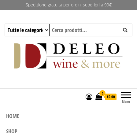
Spedizione gratuita per ordini superiori a 99
€
Deleo Wine & More
0
€0.00
Menu
HOME
SHOP