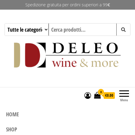
Spedizione gratuita per ordini superiori a 99
€
Deleo Wine & More
0
€0.00
Menu
HOME
SHOP