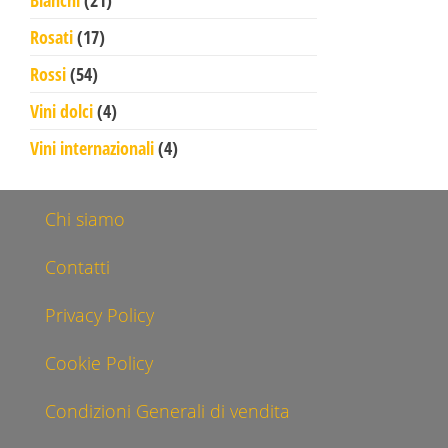
Bianchi
21
17 prodotti
Rosati
17
54 prodotti
Rossi
54
4 prodotti
Vini dolci
4
4 prodotti
Vini internazionali
4
Chi siamo
Contatti
Privacy Policy
Cookie Policy
Condizioni Generali di vendita