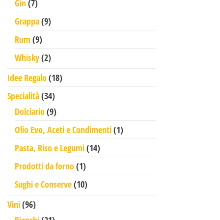
7 prodotti
Gin
7
9 prodotti
Grappa
9
9 prodotti
Rum
9
2 prodotti
Whisky
2
18 prodotti
Idee Regalo
18
34 prodotti
Specialità
34
9 prodotti
Dolciario
9
1 prodotto
Olio Evo, Aceti e Condimenti
1
14 prodotti
Pasta, Riso e Legumi
14
1 prodotto
Prodotti da forno
1
10 prodotti
Sughi e Conserve
10
96 prodotti
Vini
96
21 prodotti