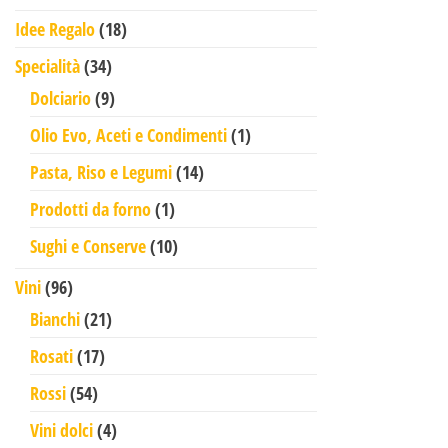
18 prodotti
Idee Regalo
18
34 prodotti
Specialità
34
9 prodotti
Dolciario
9
1 prodotto
Olio Evo, Aceti e Condimenti
1
14 prodotti
Pasta, Riso e Legumi
14
1 prodotto
Prodotti da forno
1
10 prodotti
Sughi e Conserve
10
96 prodotti
Vini
96
21 prodotti
Bianchi
21
17 prodotti
Rosati
17
54 prodotti
Rossi
54
4 prodotti
Vini dolci
4