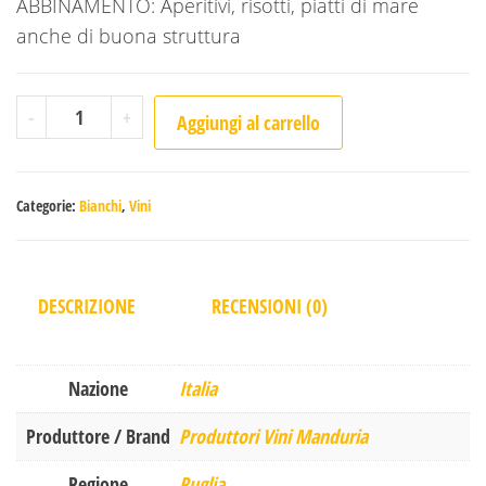
ABBINAMENTO: Aperitivi, risotti, piatti di mare
anche di buona struttura
Zin Fiano - Produttori di Manduria quantità
-
+
Aggiungi al carrello
Categorie:
Bianchi
,
Vini
DESCRIZIONE
RECENSIONI (0)
Nazione
Italia
Produttore / Brand
Produttori Vini Manduria
Regione
Puglia