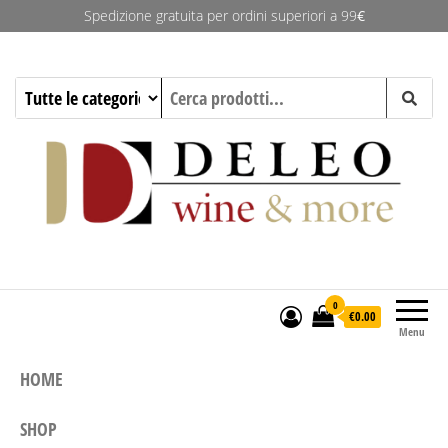
Spedizione gratuita per ordini superiori a 99
€
Deleo Wine & More
0
€0.00
Menu
HOME
SHOP